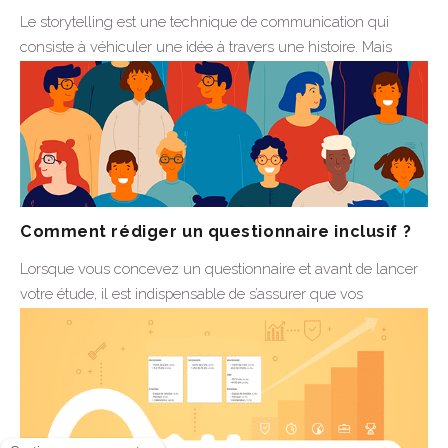
Le storytelling est une technique de communication qui
consiste à véhiculer une idée à travers une histoire. Mais
savez-vous que vous pouvez appliquer cette méthode...
25 Juin 2024
Plus d'infos
Comment rédiger un questionnaire inclusif ?
Lorsque vous concevez un questionnaire et avant de lancer
votre étude, il est indispensable de s’assurer que vos
sondages en ligne soient accessibles à tous,...
17 Juin 2024
Plus d'infos