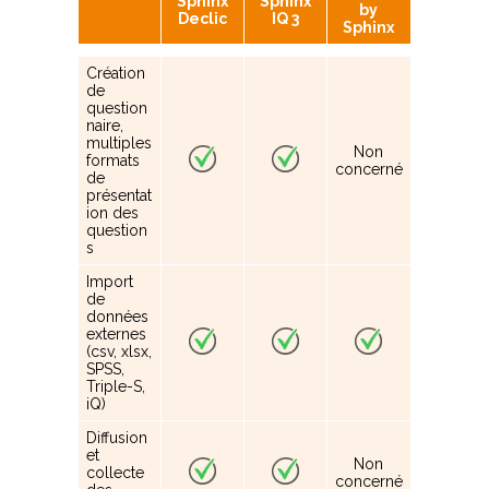
Sphinx
Sphinx
by
Declic
IQ 3
Sphinx
Création
de
question
naire,
multiples
Non
formats
concerné
de
présentat
ion des
question
s
Import
de
données
externes
(csv, xlsx,
SPSS,
Triple-S,
iQ)
Diffusion
et
Non
collecte
concerné