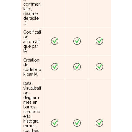
commen
taire,
résumé
de texte,
…)
Codificati
on
automati
que par
IA
Création
de
codeboo
k par IA
Data
visualisati
on :
diagram
mes en
barres,
camemb
erts,
histogra
mmes,
courbes,