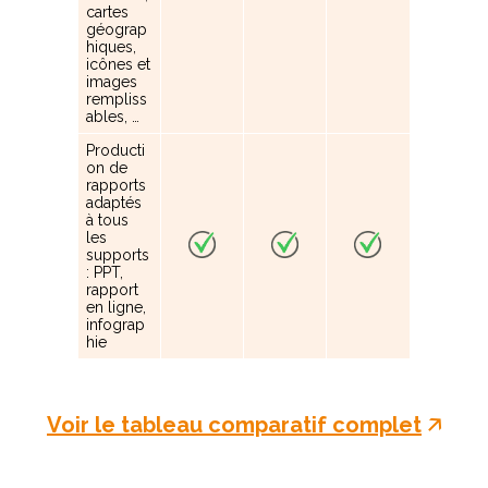
cartes
géograp
hiques,
icônes et
images
rempliss
ables, …
Producti
on de
rapports
adaptés
à tous
les
supports
: PPT,
rapport
en ligne,
infograp
hie
Voir le tableau comparatif complet
🡥