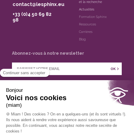
et la recherche
contact@lesphinx.eu
Actualités
+33 (0)4 50 69 82
Formation Sphinx
98
Ressources
Carrières
Blog
Abonnez-vous à notre newsletter
OK
Nous suivre sur
Cookies
Mentions légales
Politique de confidentialité
Plan du site
Contact
Site réalisé par Big youth