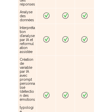
des
réponses
Analyse
des
données
Interpréta
tion
d’analyse
par IA et
reformul
ation
assistée
Création
de
variable
par IA
avec
prompt
personna
lisé
(détectio
n des
émotions
,
typologi
e