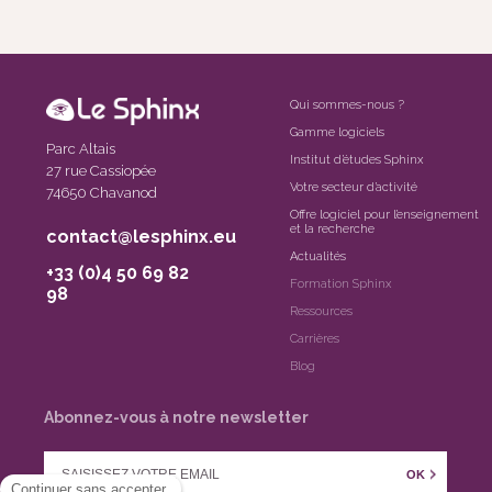
Qui sommes-nous ?
Gamme logiciels
Parc Altais
Institut d’études Sphinx
27 rue Cassiopée
Votre secteur d’activité
74650 Chavanod
Offre logiciel pour l’enseignement
et la recherche
contact@lesphinx.eu
Actualités
+33 (0)4 50 69 82
Formation Sphinx
98
Ressources
Carrières
Blog
Abonnez-vous à notre newsletter
OK