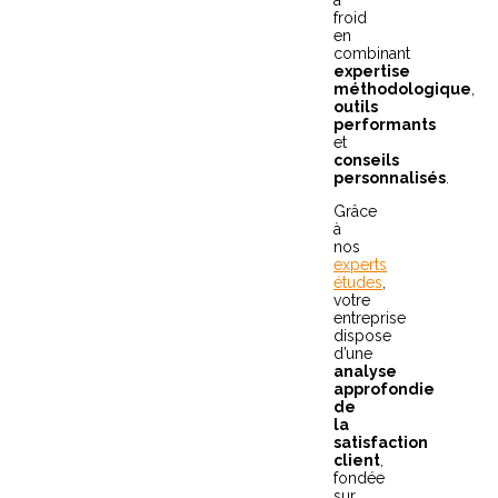
à
froid
en
combinant
expertise
méthodologique
,
outils
performants
et
conseils
personnalisés
.
Grâce
à
nos
experts
études
,
votre
entreprise
dispose
d’une
analyse
approfondie
de
la
satisfaction
client
,
fondée
sur