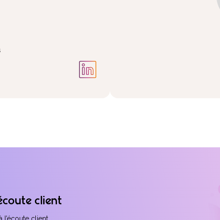
s
écoute client
l’écoute client.