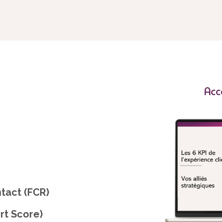
Acc
tact (FCR)
ort Score)