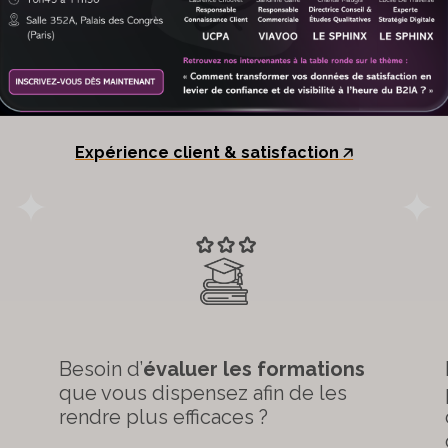
Besoin d’identifier les
leviers de
satisfaction
et savoir comment
renforcer la fidélité
de vos clients
?
?
Expérience client & satisfaction
🡥
Besoin d’
évaluer les formations
que vous dispensez afin de les
rendre plus efficaces ?