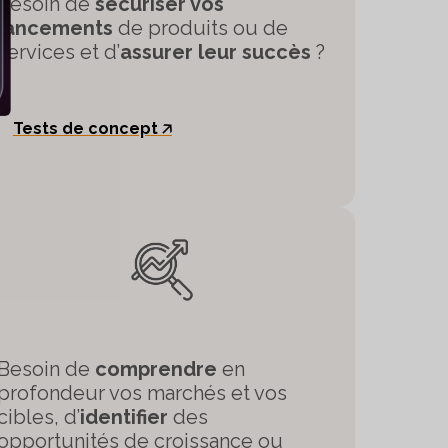
Besoin de
sécuriser vos
lancements
de produits ou de
services et d’
assurer leur succès
?
Tests de concept
🡥
Besoin de
comprendre
en
profondeur vos marchés et vos
cibles, d’
identifier
des
opportunités de croissance ou