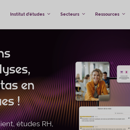
Institut d’études
Secteurs
Ressources
ns
lyses,
tas en
es !
lient, études RH,