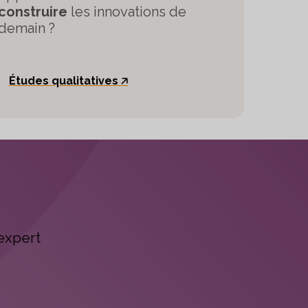
construire
les innovations de
demain ?
Études qualitatives
🡥
expert