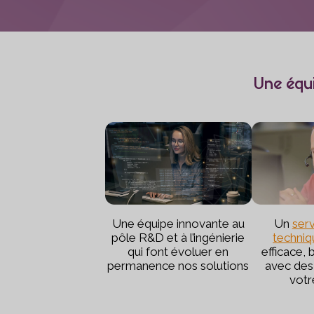
Une équi
Une équipe innovante au
Un
ser
pôle R&D et à l’ingénierie
techniq
qui font évoluer en
efficace,
permanence nos solutions
avec des 
votr