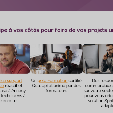
pe à vos côtés pour faire de vos projets 
vice support
Un
pôle Formation
certifié
Des respo
ue
réactif et
Qualiopi et animé par des
commerciaux s
 basé à Annecy,
formateurs
sur votre secteu
techniciens à
pour vous orien
e écoute
solution Sphi
adapt