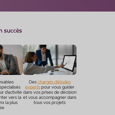
un succès
nsables
Des
chargés d’études
pécialisés
experts
pour vous guider
r d’activité
dans vos prises de décision
ter vers la
et vous accompagner dans
nx la plus
tous vos projets
ée