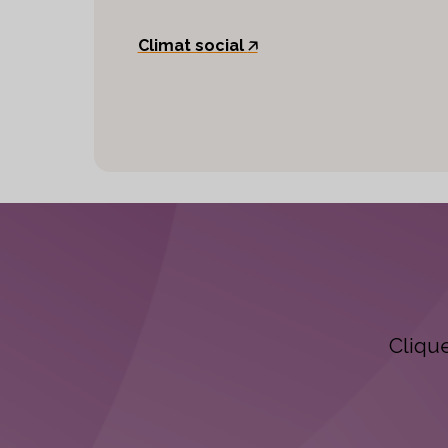
Climat social
🡥
Cliqu