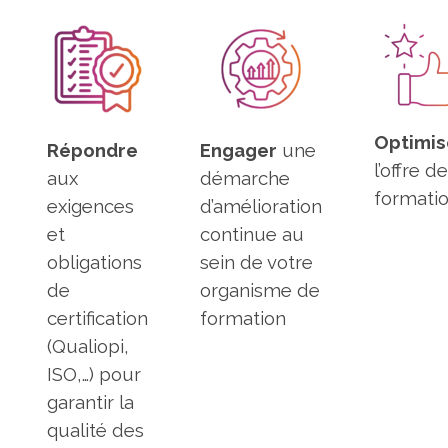
Optimis
Répondre
Engager
une
l’offre d
aux
démarche
formati
exigences
d’amélioration
et
continue au
obligations
sein de votre
de
organisme de
certification
formation
(Qualiopi,
ISO,…) pour
garantir la
qualité des