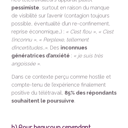
pessimiste
, surtout en raison du manque
de visibilité sur l’avenir (contagion toujours
possible, éventualité d’un re-confinement,
reprise économique…) :
« C’est flou », « C’est
l’inconnu », « Perplexe, tellement
d’incertitudes…».
Des
inconnues
génératrices d’anxiété
:
« je suis très
angoissée ».
Dans ce contexte perçu comme hostile et
compte-tenu de l’expérience finalement
positive du télétravail,
85% des répondants
souhaitent le poursuivre
.
b) Pour beaucoup cependant,