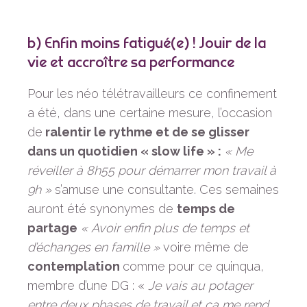
b) Enfin moins fatigué(e) ! Jouir de la
vie et accroître sa performance
Pour les néo télétravailleurs ce confinement
a été, dans une certaine mesure, l’occasion
de
ralentir le rythme et de se glisser
dans un quotidien « slow life » :
« Me
réveiller à 8h55 pour démarrer mon travail à
9h »
s’amuse une consultante. Ces semaines
auront été synonymes de
temps de
partage
« Avoir enfin plus de temps et
d’échanges en famille »
voire même de
contemplation
comme pour ce quinqua,
membre d’une DG : «
Je vais au potager
entre deux phases de travail et ça me rend